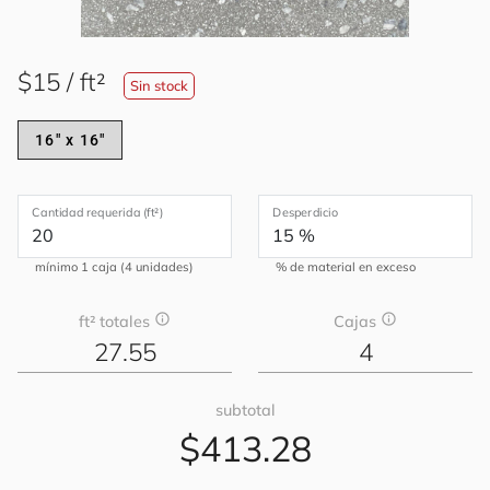
$15 / ft²
Sin stock
16" x 16"
Cantidad requerida (ft²)
Desperdicio
mínimo 1 caja (4 unidades)
% de material en exceso
info
info
ft² totales
Cajas
27.55
4
subtotal
$413.28