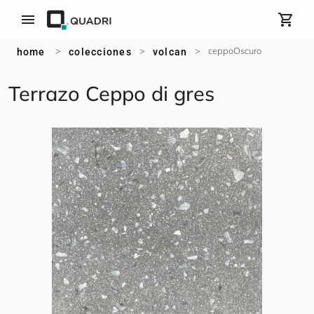
menu
shopping_cart
>
>
>
ceppoOscuro
home
colecciones
volcan
Terrazo
Ceppo di gres