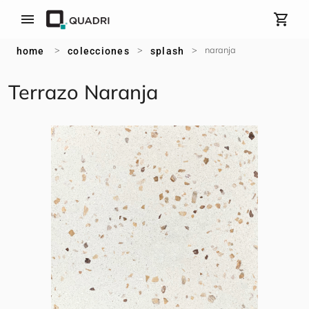
menu
shopping_cart
>
>
>
naranja
home
colecciones
splash
Terrazo
Naranja