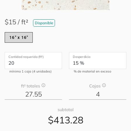
$15 / ft²
Disponible
16" x 16"
Cantidad requerida (ft²)
Desperdicio
mínimo 1 caja (4 unidades)
% de material en exceso
info
info
ft² totales
Cajas
27.55
4
subtotal
$413.28